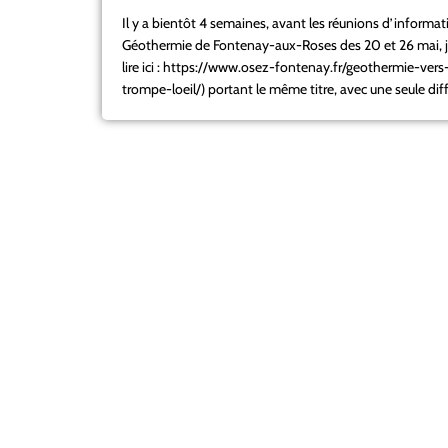
Il y a bientôt 4 semaines, avant les réunions d’informati
Géothermie de Fontenay-aux-Roses des 20 et 26 mai, j’av
lire ici : https://www.osez-fontenay.fr/geothermie-ver
trompe-loeil/) portant le même titre, avec une seule diff