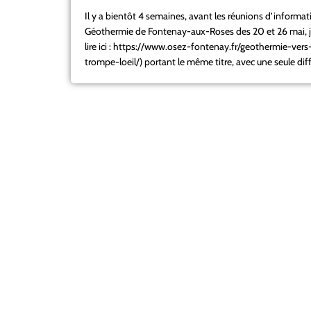
Il y a bientôt 4 semaines, avant les réunions d’informati
Géothermie de Fontenay-aux-Roses des 20 et 26 mai, j’av
lire ici : https://www.osez-fontenay.fr/geothermie-ver
trompe-loeil/) portant le même titre, avec une seule diff