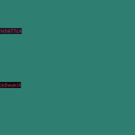
N1l4TTc4
k8wakI4