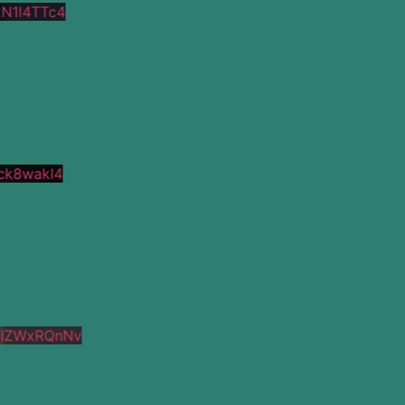
N1l4TTc4
k8wakI4
lZWxRQnNv