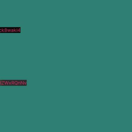
k8wakI4
lZWxRQnNv