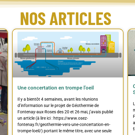
NOS ARTICLES
Une concertation en trompe l’oeil
Il y a bientôt 4 semaines, avant les réunions
L
d’information sur le projet de Géothermie de
m
Fontenay-aux-Roses des 20 et 26 mai, j’avais publié
F
un article (à lire ici : https://www.osez-
a
fontenay.fr/geothermie-vers-une-concertation-en-
f
trompe-loeil/) portant le même titre, avec une seule