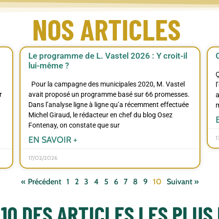
NOS ARTICLES
Le programme de L. Vastel 2026 : Y croit-il
lui-même ?
Ç
Pour la campagne des municipales 2020, M. Vastel
l
r
avait proposé un programme basé sur 66 promesses.
a
Dans l’analyse ligne à ligne qu’a récemment effectuée
m
Michel Giraud, le rédacteur en chef du blog Osez
Fontenay, on constate que sur
1
EN SAVOIR +
17/02/2026
« Précédent
1
2
3
4
5
6
7
8
9
10
Suivant »
 10 DES ARTICLES LES PLUS