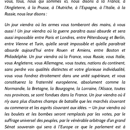
vous, tous, nous qui sommes ici, nous disons à la France, à
l’Angleterre, à la Prusse, à l’Autriche, à l’Espagne, à l’Italie, à la
Russie, nous leur disons :
Un jour viendra où les armes vous tomberont des mains, à vous
aussi ! Un jour viendra où la guerre paraîtra aussi absurde et sera
aussi impossible entre Paris et Londres, entre Pétersbourg et Berlin,
entre Vienne et Turin, qu’elle serait impossible et qu’elle paraîtrait
absurde aujourd’hui entre Rouen et Amiens, entre Boston et
Philadelphie. Un jour viendra où la France, vous Russie, vous Italie,
vous Angleterre, vous Allemagne, vous toutes, nations du continent,
sans perdre vos qualités distinctes et votre glorieuse individualité,
vous vous fondrez étroitement dans une unité supérieure, et vous
constituerez la fraternité européenne, absolument comme la
Normandie, la Bretagne, la Bourgogne, la Lorraine, l’Alsace, toutes
nos provinces, se sont fondues dans la France. Un jour viendra où il
n’y aura plus d’autres champs de bataille que les marchés s’ouvrant
au commerce et les esprits s’ouvrant aux idées. – Un jour viendra où
les boulets et les bombes seront remplacés par les votes, par le
suffrage universel des peuples, par le vénérable arbitrage d’un grand
Sénat souverain qui sera à l’Europe ce que le parlement est à