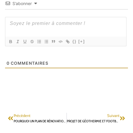
S’abonner
{}
[+]
0
COMMENTAIRES
Précédent
Suivant
POURQUOI UN PLAN DE RÉNOVATION THERMIQUE EST-IL INDISPENSABLE DANS NOTRE COMMUNE ET COMMENT LE CONDUIRE DE MANIÈRE RÉFLÉCHIE ?
PROJET DE GÉOTHERMIE ET FOOTBALL À FONTENAY : POSONS LES SUJETS POUR BIEN LES TRAITER