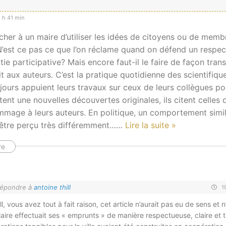
 h 41 min
her à un maire d’utiliser les idées de citoyens ou de memb
N’est ce pas ce que l’on réclame quand on défend un respec
ie participative? Mais encore faut-il le faire de façon tran
it aux auteurs. C’est la pratique quotidienne des scientifiq
jours appuient leurs travaux sur ceux de leurs collègues po
tent une nouvelles découvertes originales, ils citent celles q
mmage à leurs auteurs. En politique, un comportement simil
-être perçu très différemment…
…
Lire la suite »
re
épondre à
antoine thill
19
ll, vous avez tout à fait raison, cet article n’aurait pas eu de sens et n
Maire effectuait ses « emprunts » de manière respectueuse, claire et 