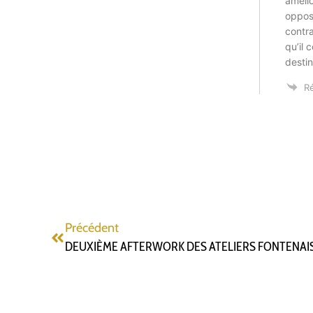
amélio
opposi
contr
qu’il 
destin
R
Précédent