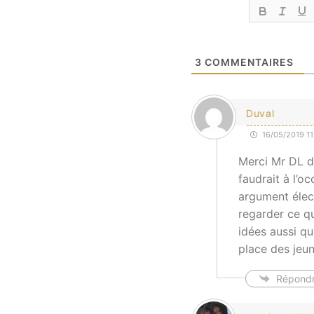
3
COMMENTAIRES
Duval
16/05/2019 11
Merci Mr DL de
faudrait à l’o
argument élect
regarder ce qu
idées aussi qu
place des jeun
Répond