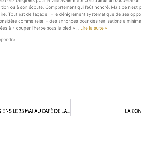
rations tangibles pour la ville avaient été construites en coopératio
tion ou à son écoute. Comportement qui l’eût honoré. Mais ce n’est p
aire. Tout est de façade : – le dénigrement systematique de ses opp
considère comme tels), – des annonces pour des réalisations a minima
ées à « couper l’herbe sous le pied »
…
Lire la suite »
épondre
DEUXIÈME AFTERWORK DES ATELIERS FONTENAISIENS LE 23 MAI AU CAFÉ DE LA GARE
LA CON