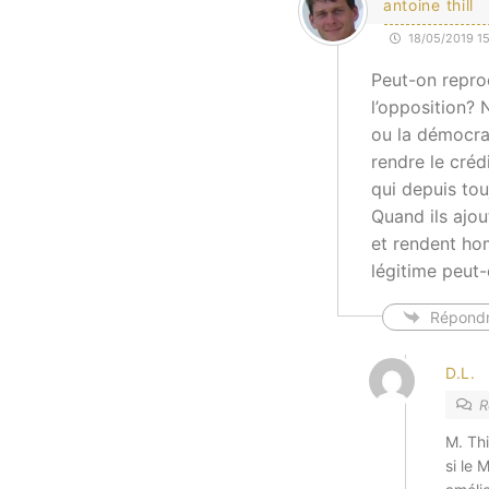
antoine thill
18/05/2019 15
Peut-on reproc
l’opposition? 
ou la démocrat
rendre le créd
qui depuis tou
Quand ils ajou
et rendent ho
légitime peut
Répond
D.L.
R
M. Thi
si le 