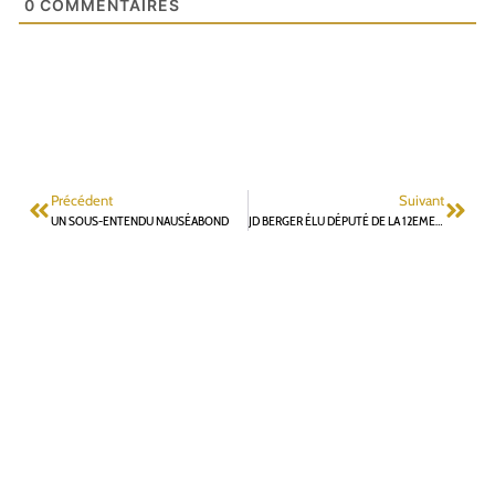
0
COMMENTAIRES
Précédent
Suivant
UN SOUS-ENTENDU NAUSÉABOND
JD BERGER ÉLU DÉPUTÉ DE LA 12EME CIRCONSCRIPTION DES HAUTS-DE-SEINE MAIS L. ADJROUD (NFP) LARGEMENT EN TÊTE SUR LA VILLE DE FONTENAY-AUX-ROSES