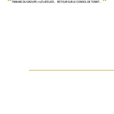
TRIBUNE DU GROUPE « LES ATELIERS FONTENAISIENS » : UN AN APRÈS LES MUNICIPALES DES PROMESSES À LA RÉALITÉ
RETOUR SUR LE CONSEIL DE TERRITOIRE VALLÉE SUD GRAND PARIS DU 29 JUIN