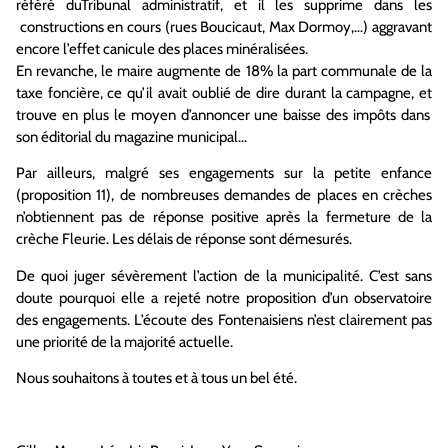
référé du
Tribunal administratif
, et
il les
supprim
e
dans les
constructions en cours (rues Boucicaut, Max Dormoy,…) ag
g
ravant
encore l’effet canicule des places minéralisées.
En revanche, le maire augmente de 18% la part communale de la
taxe foncière
, ce qu’il avait oublié de dire durant la campagne,
e
t
trouv
e
en plus le moyen d’annoncer une baisse des impôts dans
son éditorial du magazine municipal…
Par ailleurs, malgré ses engagements sur la petite enfance
(proposition 11), de nombreuses demandes de places en crèches
n’obtiennent pas de réponse positive après la fermeture de la
crèche Fleurie. Les délais de réponse sont démesurés.
De quoi juger sévèrement l’action de la municipalité. C’est sans
doute pourquoi elle a rejeté notre
proposition d
’
un observatoire
des engagements
. L’écoute des Fontenaisiens
n’est clairement pas
une priorité de la majorité actuelle.
Nous souhaitons à toutes et à tous un bel été.