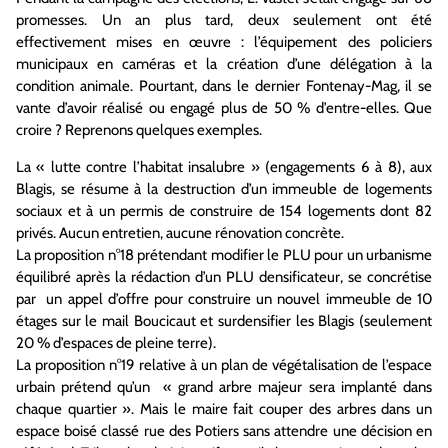
promesses.
Un an
plus tard
, deux
seulement
ont été
effectivement mises en œuvre : l’équipement des policiers
municipaux en caméras et la création d’une délégation à la
condition animale.
Pourtant, dans le dernier Fontenay-
Mag
,
il
se
vante
d’avoir réalisé ou engagé plus de 50 % d’entre-elles. Que
croire ? Reprenons quelques exemples.
La
« lutte
contre
l’habitat insalubre »
(engagements 6 à 8)
,
aux
Blagis
,
se résume à la destruction d’un immeuble de logements
sociaux et à un permis de construire de 154 logements
dont 82
privés.
Aucun entretien, aucune rénovation concrète.
La
proposition n°18 prétendant modifier le PLU pour un urbanisme
équilibré après
la rédaction
d’un PLU
densificateur
, se concrétise
par un appel d’offre pour construire un nouvel immeuble de 10
étages sur le mail Boucicaut et
sur
densifier
les
Blagis
(
seulement
20 % d’espaces de pleine terre
)
.
L
a
proposition n°19 relative à un plan de végétalisation de l’espace
urbain
prétend
qu’un « grand arbre majeur sera implanté dans
chaque quartier ».
Mais le maire fait couper
des arbres dans un
espace boisé classé rue des Potiers sans attendre
une décision en