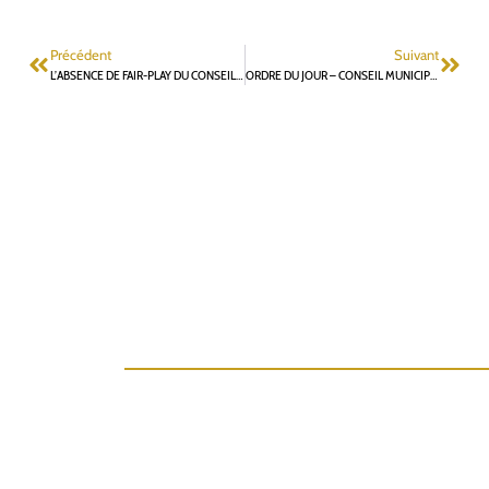
Précédent
Suivant
L’ABSENCE DE FAIR-PLAY DU CONSEILLER DÉPARTEMENTAL SORTANT DE FONTENAY-AUX-ROSES
ORDRE DU JOUR – CONSEIL MUNICIPAL DU 1ER JUILLET