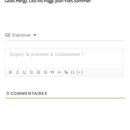
Gilles
Mergy
, Léa-Iris
Poggi,
Jean-Yves Sommier
S’abonner
{}
[+]
0
COMMENTAIRES