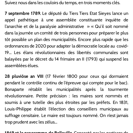
Suivez nous dans les couloirs du temps, en trois moments clés.
7 septembre 1789.
Le député du Tiers Tiers Etat Sieyes lance un
appel pathétique à une assemblée constituante inquiète de
l’anarchie et de la paralysie administrative » « Qu’il soit nommé
dans la journée un comité de trois personnes pour préparer le plus
tôt possible un plan des municipalités. Encore plus rapide que les
ordonnances de 2020 pour adapter la démocratie locale au covid-
19… Les élans révolutionnaires des libertés communales sont
balayées par le décret du 14 frimaire an II (1793) qui suspend les
assemblées élues.
28 pluviôse an VIII
(17 février 1800 pour ceux qui dormaient
pendant le contrôle continu de l’épreuve qui compte pour le bac).
Bonaparte rétablit les municipalités après la tourmente
révolutionnaire. Petite précision : les maires sont nommés et
soumis à une tutelle des plus étroites par les préfets. En 1831,
Louis-Philippe établit l’élection des conseillers municipaux au
suffrage censitaire. Le maire est toujours nommé. On n’est jamais
trop prudent avec les zélus…
1869 et le programme de Belleville.
Concocté par les partisans de