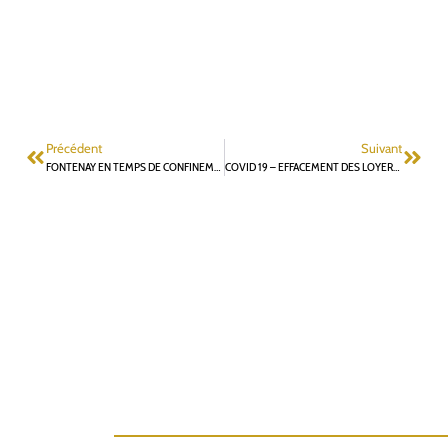
Précédent
Suivant
FONTENAY EN TEMPS DE CONFINEMENT…PROTÉGEONS NOTRE « PETIT PARADIS » QUAND LES MUNICIPALES VIENDRONT…
COVID 19 – EFFACEMENT DES LOYERS : LES MENSONGES DE LA MUNICIPALITÉ