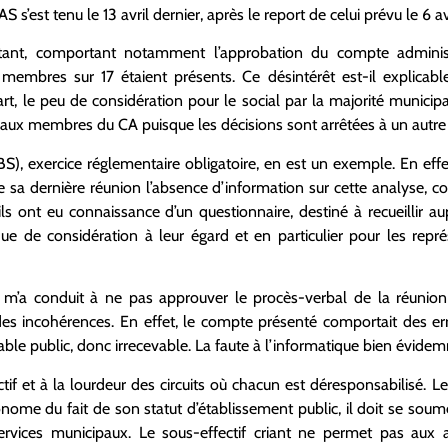
 s’est tenu le 13 avril dernier, après le report de celui prévu le 6 a
tant, comportant notamment l’approbation du compte administ
membres sur 17 étaient présents. Ce désintérêt est-il explicab
, le peu de considération pour le social par la majorité municipale
 aux membres du CA puisque les décisions sont arrêtées à un autre
BS), exercice réglementaire obligatoire, en est un exemple. En ef
e sa dernière réunion l’absence d’information sur cette analyse, co
’ils ont eu connaissance d’un questionnaire, destiné à recueillir a
 de considération à leur égard et en particulier pour les repré
i m’a conduit à ne pas approuver le procès-verbal de la réunio
es incohérences. En effet, le compte présenté comportait des er
le public, donc irrecevable. La faute à l’informatique bien évide
tif et à la lourdeur des circuits où chacun est déresponsabilisé. 
utonome du fait de son statut d’établissement public, il doit se soum
services municipaux. Le sous-effectif criant ne permet pas aux a