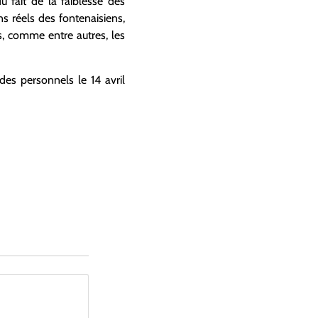
u fait de la faiblesse des
s réels des fontenaisiens,
s, comme entre autres, les
des personnels le 14 avril