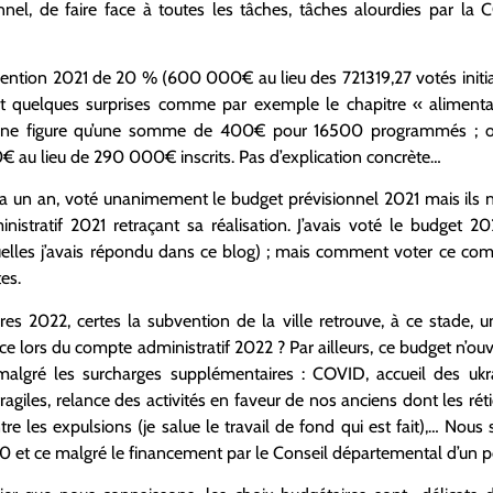
l, de faire face à toutes les tâches, tâches alourdies par la 
bvention 2021 de 20 % (600 000€ au lieu des 721319,27 votés initi
ent quelques surprises comme par exemple le chapitre « aliment
où ne figure qu’une somme de 400€ pour 16500 programmés ; ou
0€ au lieu de 290 000€ inscrits. Pas d’explication concrète…
a un an, voté unanimement le budget prévisionnel 2021 mais ils n
istratif 2021 retraçant sa réalisation. J’avais voté le budget 
uelles j’avais répondu dans ce blog) ; mais comment voter ce com
es.
es 2022, certes la subvention de la ville retrouve, à ce stade, 
ce lors du compte administratif 2022 ? Par ailleurs, ce budget n’ou
algré les surcharges supplémentaires : COVID, accueil des ukr
ragiles, relance des activités en faveur de nos anciens dont les ré
tre les expulsions (je salue le travail de fond qui est fait),… No
 et ce malgré le financement par le Conseil départemental d’un pos