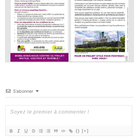
S’abonner
{}
[+]