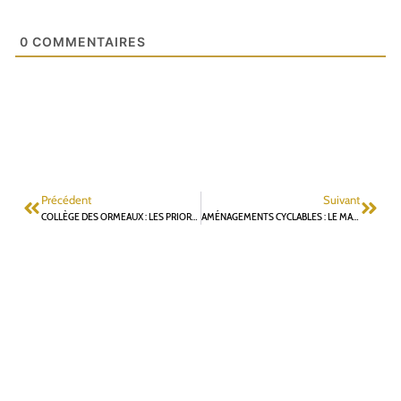
0
COMMENTAIRES
Précédent
Suivant
COLLÈGE DES ORMEAUX : LES PRIORITÉS DE LA CONSEILLÈRE DÉPARTEMENTALE
AMÉNAGEMENTS CYCLABLES : LE MAIRE ET LE MAIRE ADJOINT AUX TRAVAUX NE RESPECTENT PAS LA LOI