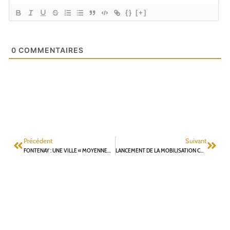
{}
[+]
0
COMMENTAIRES
Précédent
Suivant
FONTENAY : UNE VILLE « MOYENNEMENT FAVORABLE » À LA MARCHE D’APRÈS LES HABITANTS.
LANCEMENT DE LA MOBILISATION CONTRE LA CUISINE GÉANTE