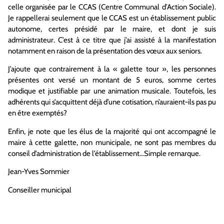
celle
organisée par le CCAS (Centre Communal d’Action Sociale).
Je rappellerai seulement que le CCAS est un établissement public
autonome
, certes présidé par le maire, et dont je suis
administrateur
. C’est à ce titre que j’ai assisté à
la
manifestation
notamment
en raison de
la présentation des
vœux aux seniors.
J’ajoute
que contrairement à
la
« galette tour », les personnes
présentes ont
vers
é
un montant
de 5 euros,
somme certes
modique et justifiable
par une animation
musicale
. Toutefois, les
adhérents qui
s
’
acquittent
déjà
d
’
une cotisation, n’auraient-ils pas pu
en
être exemptés?
Enfin, je note que les élus de la majorité
qui ont accompagné le
maire
à cette galette, non municipale,
ne sont pas
membre
s
du
conseil d’administration de l’établissement…Simple remarque.
Jean-Yves Sommier
Conseiller municipal