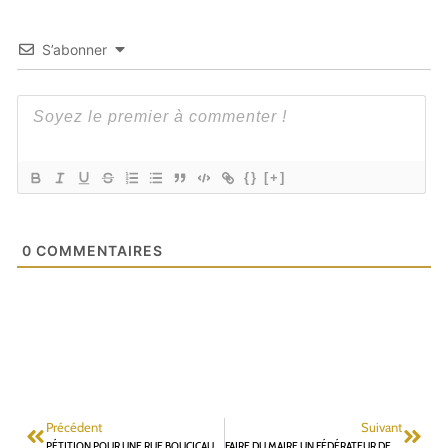
S’abonner
{}
[+]
0
COMMENTAIRES
Précédent
Suivant
PÉTITION POUR UNE RUE BOUCICAUT APAISÉE
FAIRE DU MAIRE UN FÉDÉRATEUR DES INITIATIVES SUR SA COMMUNE : UNE PRIORITÉ CITOYENNE