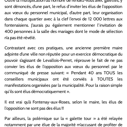
Outre la multiplication du nombre de rendez-vous avec galettes, y
sont dénoncé
s
,
d’une part, le refus d’inviter les é
lus de l’opposition
aux vœux du personnel mun
icipal
, d’autre part, leur organisation
dans chaque quartier avec à la clef l’envoi de 12 000 lettres aux
fontenaisiens. J’aurais pu
également mentionner
l’invitation de
400 personnes à la salle des mariages dont le mode de sélection
n’a pas été révélé.
Contrastant avec ces pratiques,
une ancienne prem
ière maire
adjointe d’une ville
non réputée pour un exercice démocratique du
pouvoir s’agis
sant de Levallois-Perret, réprouv
e
le fait de ne pas
convier les élus de l’opposition aux vœux du personnel
par le
communiqué de presse suivant: « P
endant 40 ans TOUS les
conseillers municipaux ont été conviés à TOUTES les
manifestations organisées par la municipalité.
Pour la raison simple
qu’ils sont élus démocratiquement
».
Il est vrai qu’à Fontenay
-aux-Roses
,
selon
le maire
,
les élus de
l’opposition ne sont pas des élus !
!
P
ar ailleurs, la polémique sur la
« galette tour » a été relayée
notamment par une élue de la majorité m’accusant de profiter de