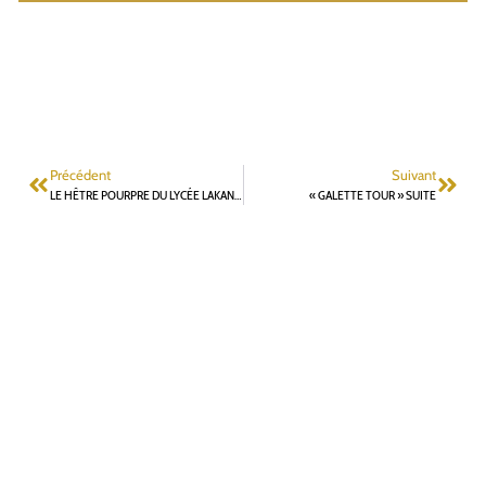
Précédent
Suivant
LE HÊTRE POURPRE DU LYCÉE LAKANAL FINIT DEUXIÈME AU CONCOURS DU PLUS BEL ARBRE DE FRANCE
« GALETTE TOUR » SUITE