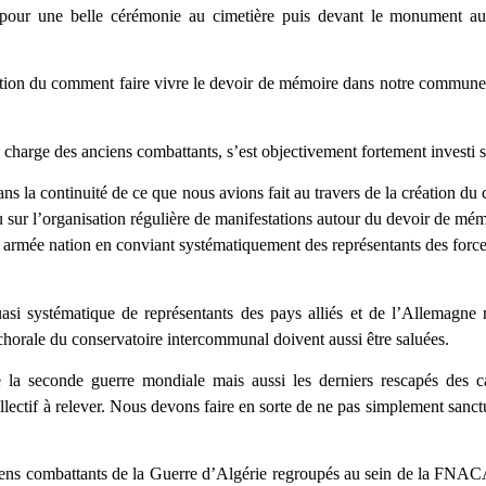
pour une belle cérémonie au cimetière puis devant le monument 
stion du comment faire vivre le devoir de mémoire dans notre commune 
n charge des anciens combattants, s’est objectivement fortement investi s
dans la continuité de ce que nous avions fait au travers de la création du
u sur l’organisation régulière de manifestations autour du devoir de mém
ien armée nation en conviant systématiquement des représentants des force
i systématique de représentants des pays alliés et de l’Allemagne 
 chorale du conservatoire intercommunal doivent aussi être saluées.
e la seconde guerre mondiale mais aussi les derniers rescapés des 
llectif à relever. Nous devons faire en sorte de ne pas simplement sanc
ens combattants de la Guerre d’Algérie regroupés au sein de la FNACA