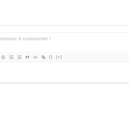
{}
[+]