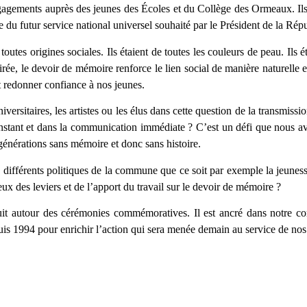
engagements auprès des jeunes des Écoles et du Collège des Ormeaux. Il
e du futur service national universel souhaité par le Président de la Rép
outes origines sociales. Ils étaient de toutes les couleurs de peau. Ils ét
ée, le devoir de mémoire renforce le lien social de manière naturelle et 
et redonner confiance à nos jeunes.
iversitaires, les artistes ou les élus dans cette question de la transmiss
’instant et dans la communication immédiate ? C’est un défi que nous av
générations sans mémoire et donc sans histoire.
ifférents politiques de la commune que ce soit par exemple la jeunesse
eux des leviers et de l’apport du travail sur le devoir de mémoire ?
ruit autour des cérémonies commémoratives. Il est ancré dans notre
uis 1994 pour enrichir l’action qui sera menée demain au service de nos