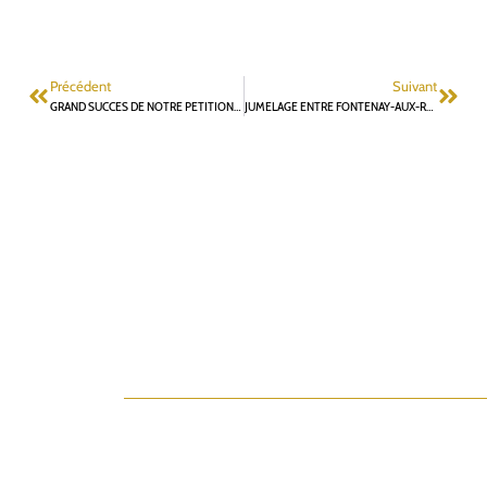
Précédent
Suivant
GRAND SUCCES DE NOTRE PETITION : PLUS DE 800 SIGNATURES CONTRELA DESTRUCTION DU CLUB PRE ADOS
JUMELAGE ENTRE FONTENAY-AUX-ROSES ET WIESLOCH : UN BEL ANNIVERSAIRE ET DES PROPOSITIONS POUR RENFORCER LES LIENS D’AMITIÉ AVEC WIESLOCH ET NOS DEUX AUTRES VILLES JUMELLES