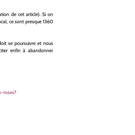
on de cet article). Si on
local, ce sont presque 1360
doit se poursuivre et nous
nciter enfin à abandonner
x-roses?