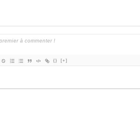
{}
[+]