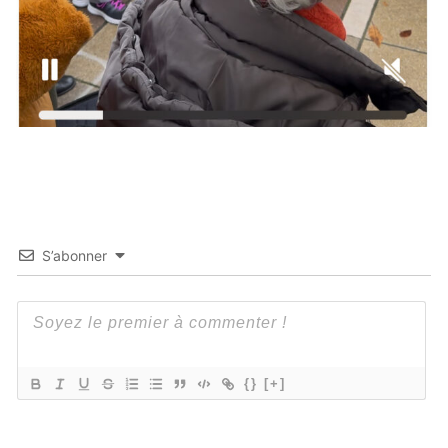
S’abonner
{}
[+]