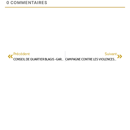
0
COMMENTAIRES
Précédent
Suivant
CONSEIL DE QUARTIER BLAGIS -GARE : RETOUR SUR L’ÉVENTUEL PROJET DE PROLONGEMENT DE LA LIGNE 4 DU MÉTRO
CAMPAGNE CONTRE LES VIOLENCES MOTORISÉES