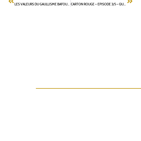
LES VALEURS DU GAULLISME BAFOUÉES PAR L. VASTEL
CARTON ROUGE – EPISODE 3/5 – QUARTIER PERVENCHE VAL CONTENT