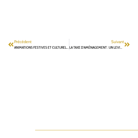
Précédent
Suivant
ANIMATIONS FESTIVES ET CULTURELLES À CHÂTILLON OU LE GROUPE DES KWAY BLEUS À FONTENAY-AUX-ROSES ?
LA TAXE D’AMÉNAGEMENT : UN LEVIER DE FINANCEMENT INDISPENSABLE MAIS PAS UNE MARTINGALE FINANCIÈRE