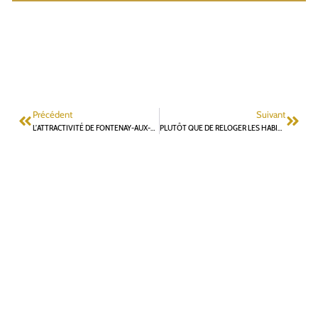
Précédent
Suivant
L’ATTRACTIVITÉ DE FONTENAY-AUX-ROSES EN BERNE
PLUTÔT QUE DE RELOGER LES HABITANTS DU QUARTIER DES PARADIS, L. VASTEL MET EN ŒUVRE LE « SERVICE PUBLIC DE L’EXORCISME »