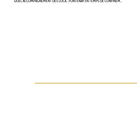
QUEL ACCOMPAGNEMENT DES LOCATAIRES DANS LES LOGEMENTS SOCIAUX ET QUEL AVENIR POUR LE QUARTIER DES PARADIS ?
FONTENAY EN TEMPS DE CONFINEMENT…PROTÉGEONS NOTRE « PETIT PARADIS » QUAND LES MUNICIPALES VIENDRONT…