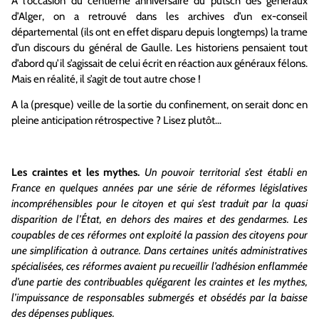
A l’occasion du centième anniversaire du putsch des généraux
d’Alger, on a retrouvé dans les archives d’un ex-conseil
départemental (ils ont en effet disparu depuis longtemps) la trame
d’un discours du général de Gaulle. Les historiens pensaient tout
d’abord qu’il s’agissait de celui écrit en réaction aux généraux félons.
Mais en réalité, il s’agit de tout autre chose !
A la (presque) veille de la sortie du confinement, on serait donc en
pleine anticipation rétrospective ? Lisez plutôt…
Les craintes et les mythes.
Un pouvoir territorial s’est établi en
France en quelques années par une série de réformes législatives
incompréhensibles pour le citoyen et qui s’est traduit par la quasi
disparition de l’État, en dehors des maires et des gendarmes. Les
coupables de ces réformes ont exploité la passion des citoyens pour
une simplification à outrance. Dans certaines unités administratives
spécialisées, ces réformes avaient pu recueillir l’adhésion enflammée
d’une partie des contribuables qu’égarent les craintes et les mythes,
l’impuissance de responsables submergés et obsédés par la baisse
des dépenses publiques.