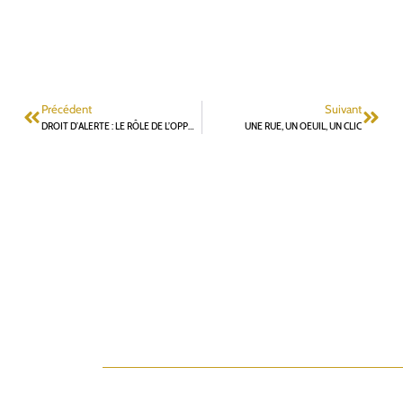
Précédent
Suivant
DROIT D’ALERTE : LE RÔLE DE L’OPPOSITION MUNICIPALE
UNE RUE, UN OEUIL, UN CLIC