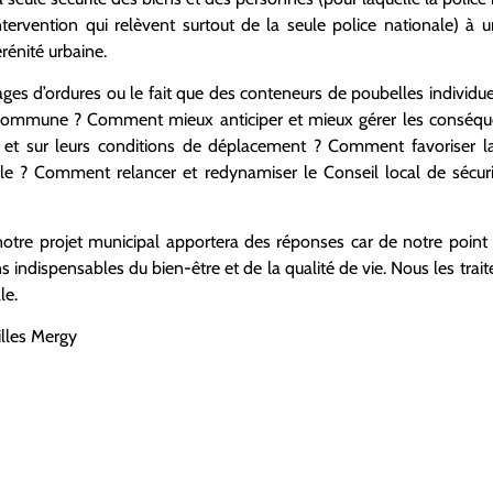
tervention qui relèvent
surtout
de la seule police nationale) à
u
érénité urbaine
.
ages d’ordures
ou le fait que des
cont
eneurs
de poubelles individue
commune ? Comment mieux anticiper et mieux gérer les conséque
s et sur leurs conditions de déplacement ? Comment favoriser l
le
?
Comment relancer et redynamiser le Conseil local de sécuri
otre projet municipal apportera des réponses car de notre point de
s indispensables du bien-être et de la qualité de vie. Nous les tr
le.
illes Mergy