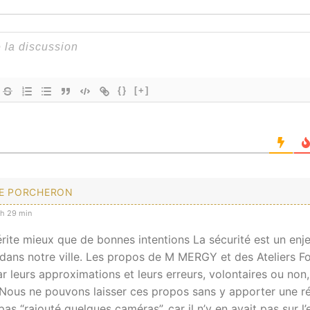
{}
[+]
E PORCHERON
 h 29 min
rite mieux que de bonnes intentions La sécurité est un enj
 dans notre ville. Les propos de M MERGY et des Ateliers F
 leurs approximations et leurs erreurs, volontaires ou non,
. Nous ne pouvons laisser ces propos sans y apporter une ré
as “rajouté quelques caméras”, car il n’y en avait pas sur l