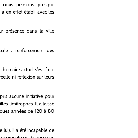
 nous pensons presque
, a
en effet
établi avec les
ur présence dans la
ville
pale :
r
enforcement des
 du maire actuel s’est faite
réelle
ni réflexion sur leurs
 pris aucune initiative pour
illes limitrophes
.
Il a
laissé
ques années de 120 à 80
lui), il a été incapable de
e municipale ne dispose pas