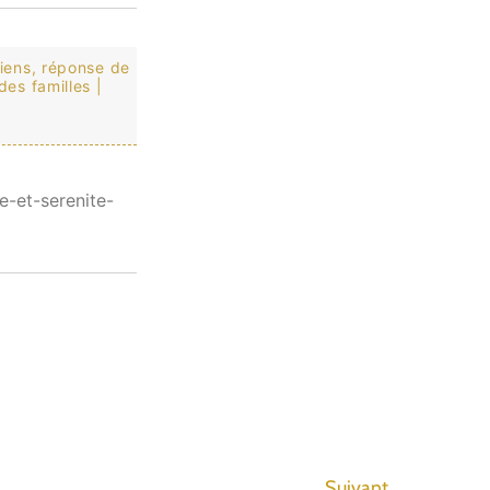
siens, réponse de
es familles |
te-et-serenite-
Suivant