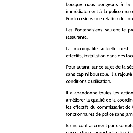
Lorsque nous songeons à la 
immédiatement à la
police munic
Fontenaisiens une relation de
con
Les Fontenaisiens saluent
le pro
rassurante.
La municipalité actuelle n’est
effectifs,
installation dans des lo
Pour autant, sur ce sujet
de la sé
sans cap ni boussole.
Il
a rajout
conditions d’utilisation
.
I
l a abandonné toutes les action
améliorer la qualité de la coordin
les effectifs du commissariat d
fonctionnaires de police sans jama
Enfin, contrairement par exemple 
passer d’une approche limitée à l