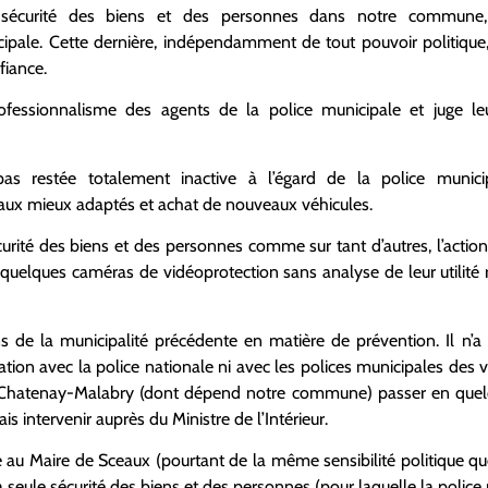
sécurité
des biens et des personnes
dans notre commune,
ipale.
Cette dernière, indépendamment de tout pouvoir politique
fiance.
fessionnalisme des agents de la police municipale et juge le
 pas restée totalement inactive à l’égard de la police munici
caux
mieux adaptés
et
achat de nouveaux véhicules.
curité des biens et des personnes
comme sur tant d’autres, l’action
é
quelques
caméras de
vidéoprotection
sans analyse de leur utilité 
s de la municipalité précédente en matière de prévention. I
l n’a
atio
n avec la
p
olice nationale
ni avec les polices municipales des v
e Chatenay-Mal
a
bry (dont dépend notre commune) passe
r
en quel
is intervenir auprès du Ministre de l’
I
ntérieur
.
au Maire de Sceaux (pourtant de la même sensibilité politique que 
a seule sécurité des biens et des personnes (pour laquelle la polic