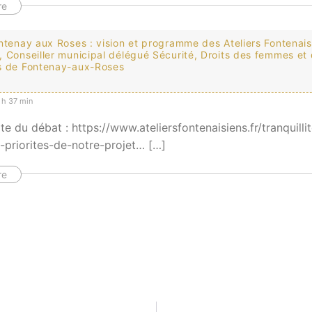
re
ntenay aux Roses : vision et programme des Ateliers Fontenai
 Conseiller municipal délégué Sécurité, Droits des femmes et d
s de Fontenay-aux-Roses
 h 37 min
ite du débat : https://www.ateliersfontenaisiens.fr/tranquilli
-priorites-de-notre-projet… […]
re