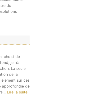
tre de
ésolutions
z choisi de
ond, je n’ai
ction. La seule
ntion de la
n élément sur ces
se approfondie de
rs
…
Lire la suite