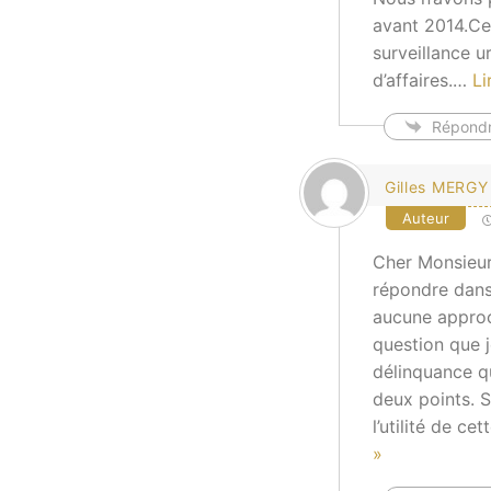
avant 2014.Ce
surveillance 
d’affaires.
…
Li
Répond
Gilles MERGY
Auteur
Cher Monsieur 
répondre dans 
aucune approch
question que j
délinquance qu
deux points. S
l’utilité de ce
»