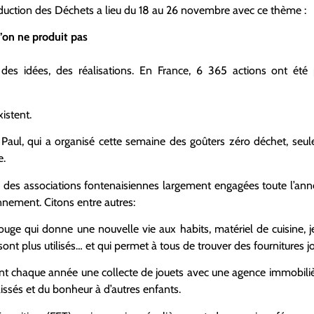
uction des Déchets a lieu
du 18 au 26 novembre
avec ce thème :
l’on ne produit pas
es idées, des réalisations. En France, 6 365 actions ont été 
xistent.
Paul, qui a organisé cette semaine des goûters zéro déchet, seule 
e.
des associations fontenaisiennes largement engagées toute l’anné
onnement. Citons entre autres:
uge qui donne une nouvelle vie aux habits, matériel de cuisine, jeu
t plus utilisés… et qui permet à tous de trouver des fournitures jolie
ent chaque année une collecte de jouets avec une agence immobilièr
issés et du bonheur à d’autres enfants.