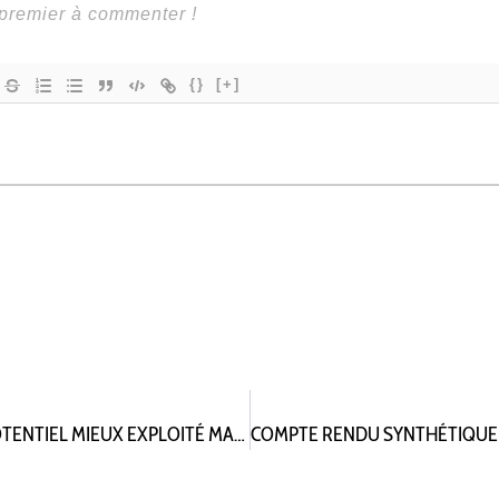
{}
[+]
MÉDIATHÈQUE DE FONTENAY-AUX-ROSES : UN POTENTIEL MIEUX EXPLOITÉ MAIS TOUJOURS DES PISTES DE PROGRÈS