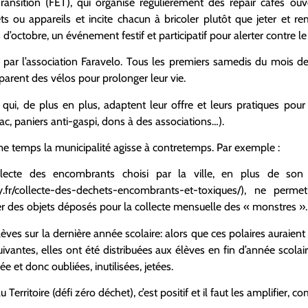
nsition (FET), qui organise régulièrement des repair cafés ouv
ts ou appareils et incite chacun à bricoler plutôt que jeter et 
’octobre, un événement festif et participatif pour alerter contre le
s par l’association Faravelo. Tous les premiers samedis du mois 
parent des vélos pour prolonger leur vie.
i, de plus en plus, adaptent leur offre et leurs pratiques pour
rac, paniers anti-gaspi, dons à des associations…).
me temps la municipalité agisse à contretemps. Par exemple :
cte des encombrants choisi par la ville, en plus de son ma
.fr/collecte-des-dechets-encombrants-et-toxiques/
), ne perme
ser des objets déposés pour la collecte mensuelle des « monstres ».
élèves sur la dernière année scolaire: alors que ces polaires auraien
suivantes, elles ont été distribuées aux élèves en fin d’année scolai
ée et donc oubliées, inutilisées, jetées.
rritoire (défi zéro déchet), c’est positif et il faut les amplifier, 