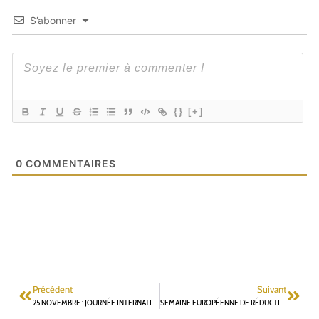
S’abonner
{}
[+]
0
COMMENTAIRES
Précédent
Suivant
25 NOVEMBRE : JOURNÉE INTERNATIONALE POUR L’ÉLIMINATION DE LA VIOLENCE À L’ÉGARD DES FEMMES 17H30 : CINÉ-DÉBAT À L’ÉCOLE RÉPUBLIQUE DE BOURG-LA-REINE
SEMAINE EUROPÉENNE DE RÉDUCTION DES DÉCHETS: DES ACTIONS CONCRÈTES ET DES AXES D’AMÉLIORATION À FONTENAY