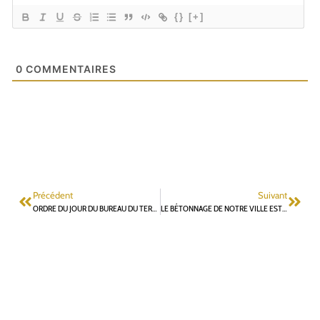
{}
[+]
0
COMMENTAIRES
Précédent
Suivant
ORDRE DU JOUR DU BUREAU DU TERRITOIRE VALLÉE SUD GRAND PARIS DU 23 MARS
LE BÉTONNAGE DE NOTRE VILLE EST DÉNONCÉ DANS LE CANARD ENCHAÎNÉ