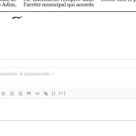
{}
[+]