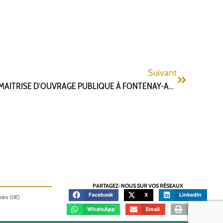
Suivant
AMÉLIORER LA QUALITÉ DE LA MAITRISE D’OUVRAGE PUBLIQUE À FONTENAY-AUX-ROSES POUR RÉDUIRE LES SURCOÛTS
PARTAGEZ-NOUS SUR VOS RÉSEAUX
Facebook
X
LinkedIn
kies (UE)
WhatsApp
Email
Print