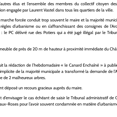
autres élus et l’ensemble des membres du collectif citoyen des 
ion engagée par Laurent Vastel dans tous les quartiers de la ville.
à marche forcée conduit trop souvent le maire et la majorité munic
 règles d’urbanisme ou en s’affranchissant des consignes de l’A
 le PC délivré rue des Potiers qui a été jugé illégal par le Tribu
mmeuble de près de 20 m de hauteur à proximité immédiate du Chât
uit la rédaction de l’hebdomadaire « le Canard Enchaîné » à publie
 implicite de la majorité municipale a transformé la demande de l’
ée de 2 malheureux arbres.
) ont déposé un recours gracieux auprès du maire.
d’envisager le cas échéant de saisir le Tribunal administratif de 
-aux-Roses pour l’avoir souvent condamnée en matière d’urbanism