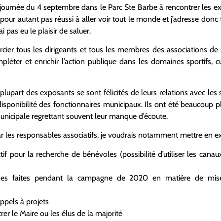
a journée du 4 septembre dans le Parc Ste Barbe à rencontrer les e
i pour autant pas réussi à aller voir tout le monde et j’adresse don
i pas eu le plaisir de saluer.
ercier tous les dirigeants et tous les membres des associations 
léter et enrichir l’action publique dans les domaines sportifs, cul
upart des exposants se sont félicités de leurs relations avec les 
disponibilité des fonctionnaires municipaux. Ils ont été beaucoup p
municipale regrettant souvent leur manque d’écoute.
ar les responsables associatifs, je voudrais notamment mettre en ex
tif pour la recherche de bénévoles (possibilité d’utiliser les can
es faites pendant la campagne de 2020 en matière de mise 
ppels à projets
rer le Maire ou les élus de la majorité