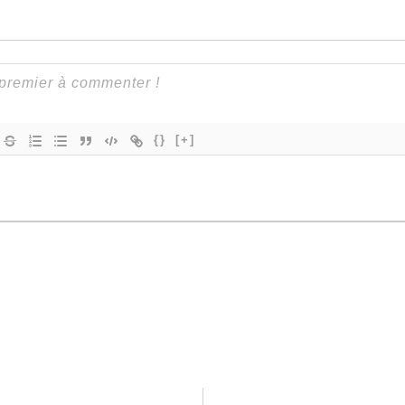
{}
[+]