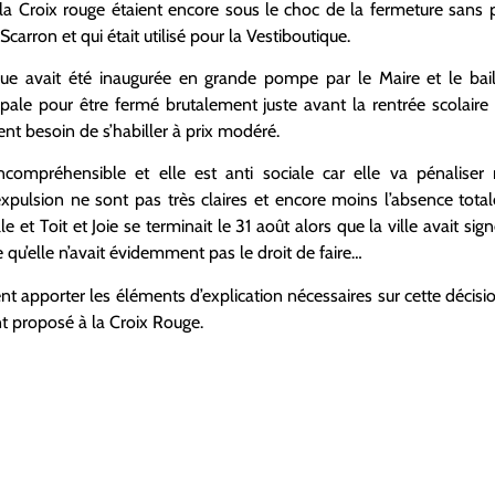
 la Croix rouge étaient encore sous le choc de la fermeture sans p
carron et qui était utilisé pour la Vestiboutique.
ue avait été inaugurée en grande pompe par le Maire et le baille
le pour être fermé brutalement juste avant la rentrée scolair
t besoin de s’habiller à prix modéré.
ncompréhensible et elle est anti sociale car elle va pénaliser
xpulsion ne sont pas très claires et encore moins l’absence totale
e et Toit et Joie se terminait le 31 août alors que la ville avait si
 qu’elle n’avait évidemment pas le droit de faire…
t apporter les éléments d’explication nécessaires sur cette décisio
 proposé à la Croix Rouge.