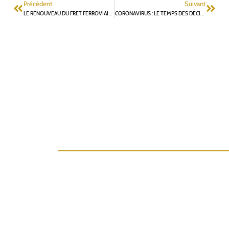
Précédent
Suivant
LE RENOUVEAU DU FRET FERROVIAIRE
CORONAVIRUS : LE TEMPS DES DÉCISIONS, DE L’ACTION ET DES RÉFLEXIONS ; PAS CELUI DE L’INDISCIPLINE OU DES POLÉMIQUES