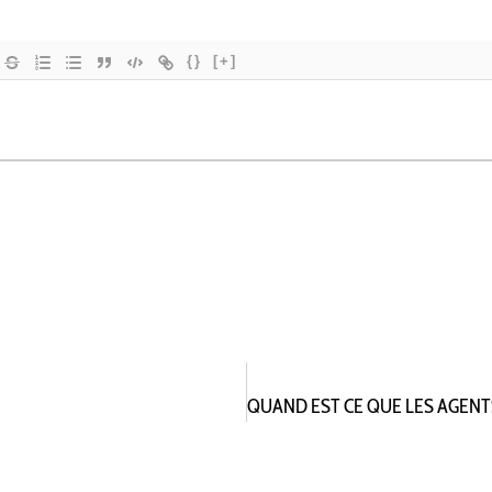
{}
[+]