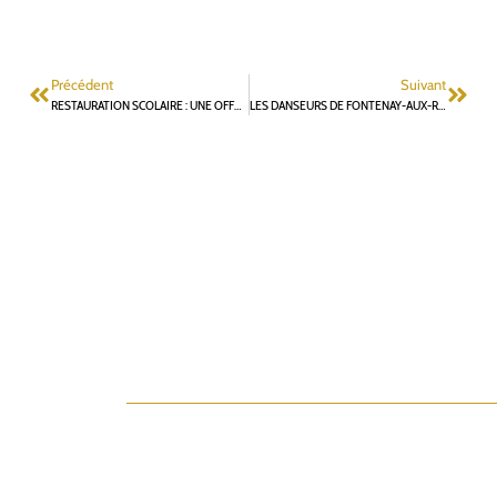
Précédent
Suivant
RESTAURATION SCOLAIRE : UNE OFFRE DÉGRADÉE DEPUIS DÉCEMBRE DERNIER
LES DANSEURS DE FONTENAY-AUX-ROSES ONT FROID ET LA VILLE EST AUX ABONNÉS ABSENTS