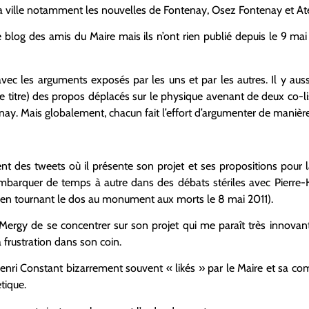
 la ville notamment les nouvelles de Fontenay, Osez Fontenay et Ate
le blog des amis du Maire mais ils n’ont rien publié depuis le 9 mai 
avec les arguments exposés par les uns et par les autres. Il y aus
e titre) des propos déplacés sur le physique avenant de deux co-lis
ay. Mais globalement, chacun fait l’effort d’argumenter de manière
t des tweets où il présente son projet et ses propositions pour la vi
embarquer de temps à autre dans des débats stériles avec Pierre-H
 en tournant le dos au monument aux morts le 8 mai 2011).
Mergy de se concentrer sur son projet qui me paraît très innovant 
 frustration dans son coin.
Henri Constant bizarrement souvent « likés » par le Maire et sa co
étique.