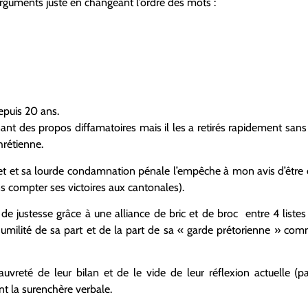
rguments juste en changeant l’ordre des mots :
epuis 20 ans.
ant des propos diffamatoires mais il les a retirés rapidement sans
hrétienne.
het et sa lourde condamnation pénale l’empêche à mon avis d’êtr
ans compter ses victoires aux cantonales).
s de justesse grâce à une alliance de bric et de broc entre 4 list
umilité de sa part et de la part de sa « garde prétorienne » com
uvreté de leur bilan et de le vide de leur réflexion actuelle (p
ent la surenchère verbale.