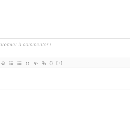
{}
[+]