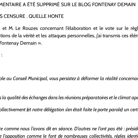
MENTAIRE A ÉTÉ SUPPRIMÉ SUR LE BLOG FONTENAY DEMAIN
US CENSURE . QUELLE HONTE
 et M. Le Rouzes concernant l’élaboration et le vote sur le règ
tions de la vérité et les attaques personnelles, j’ai transmis ces él
» Fontenay Demain ».
 :
ole au Conseil Municipal, vous persistez à déformer la réalité concernan
s la qualité des échanges dans les réunions préparatoires et le climat apa
llectivement (et notre délégation s’en était faite le porte parole) un 
e comme nous l’avons dit en séance. D’autres ne l’ont pas été : prési
 l’opposition comme le font de nombreuses collectivités, règles ident