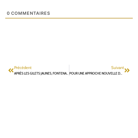
0
COMMENTAIRES
Précédent
Suivant
APRÈS LES GILETS JAUNES, FONTENAY AUX ROSES DOIT S’ENGAGER PLUS FORTEMENT DANS LA DÉMOCRATIE PARTICIPATIVE
POUR UNE APPROCHE NOUVELLE DU RASSEMBLEMENT POLITIQUE