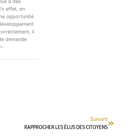
lus à des
n effet, en
une opportunité
u développement
correctement, il
s de demande
 »
Suivant
RAPPROCHER LES ÉLUS DES CITOYENS