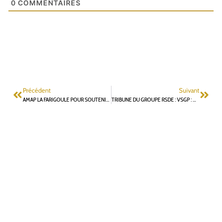
0
COMMENTAIRES
Précédent
Suivant
AMAP LA FARIGOULE POUR SOUTENIR L’AGRICULTURE PAYSANNE
TRIBUNE DU GROUPE RSDE : VSGP : UNE SITUATION FINANCIÈRE SATISFAISANTE MAIS UNE MAITRISE D’OUVRAGE DÉFAILLANTE