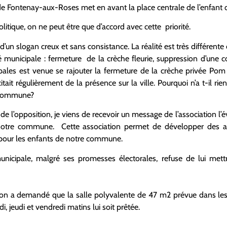
 Fontenay-aux-Roses met en avant la place centrale de l’enfant da
olitique, on ne peut être que d’accord avec cette priorité.
 d’un slogan creux et sans consistance. La réalité est très différe
té municipale : fermeture de la crèche fleurie, suppression d’une
pales est venue se rajouter la fermeture de la crèche privée Pom 
tait régulièrement de la présence sur la ville. Pourquoi n’a t-il rie
e commune?
e l’opposition, je viens de recevoir un message de l’association l’év
notre commune. Cette association permet de développer des acti
s pour les enfants de notre commune.
nicipale, malgré ses promesses électorales, refuse de lui mettr
tion a demandé que la salle polyvalente de 47 m2 prévue dans les 
di, jeudi et vendredi matins lui soit prêtée.