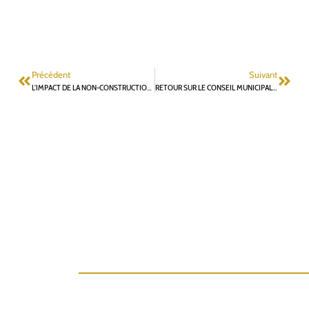
Précédent
Suivant
L’IMPACT DE LA NON-CONSTRUCTION SUR LE NIVEAU DES IMPÔTS LOCAUX PAR J.M. DURAND
RETOUR SUR LE CONSEIL MUNICIPAL DU 8 AVRIL PAR LES ÉLUS VERTS DE FAR