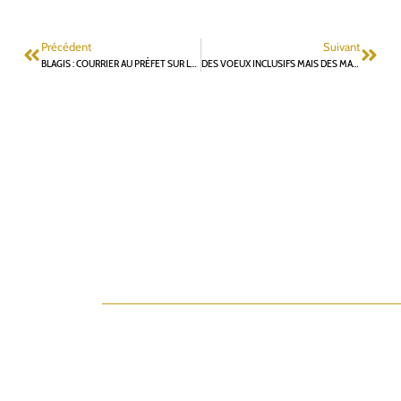
Précédent
Suivant
BLAGIS : COURRIER AU PRÉFET SUR LE NON RESPECT DES ENGAGEMENTS PRIS DANS LA CONVENTION PARTENARIALE DE RELOGEMENT
DES VOEUX INCLUSIFS MAIS DES MARGES DE PROGRÈS POUR NE PAS DISCRIMINER L’OPPOSITION