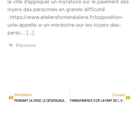
la ville d’appliquer un moratoire sur le paiement des
loyers des personnes en grande difficulté
: https://www.ateliersfontenaisiens.fr/lopposition-
unie-appelle-a-un-moratoire-sur-les-loyers-des-
perso… […]
Répondre
Précédent
Suivant
PENDANT LA CRISE, LE DÉSENGAGEMENT FINANCIER DE L’ETAT SE POURSUIT
TRANSPARENCE 0 DE LA PART DE L. VASTEL VS DÉMARCHE COLLECTIVE DE TOUTE L’OPPOSITION