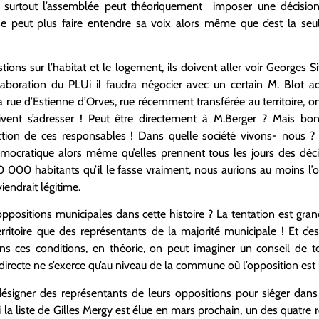
urtout l’assemblée peut théoriquement imposer une décision à 
ne peut plus faire entendre sa voix alors même que c’est la seul
tions sur l’habitat et le logement, ils doivent aller voir Georges 
laboration du PLUi il faudra négocier avec un certain M. Blot ad
a rue d’Estienne d’Orves, rue récemment transférée au territoire, on
vent s’adresser ! Peut être directement à M.Berger ? Mais bo
élection de ces responsables ! Dans quelle société vivons- nous 
émocratique alors même qu’elles prennent tous les jours des déc
00 000 habitants qu’il le fasse vraiment, nous aurions au moins l’
viendrait légitime.
 oppositions municipales dans cette histoire ? La tentation est 
rritoire que des représentants de la majorité municipale ! Et c’es
ans ces conditions, en théorie, on peut imaginer un conseil de t
 directe ne s’exerce qu’au niveau de la commune où l’opposition est
ésigner des représentants de leurs oppositions pour siéger dans le
i la liste de Gilles Mergy est élue en mars prochain, un des quatre r