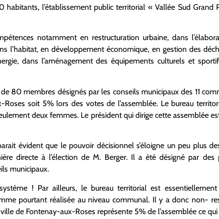
bitants, l’établissement public territorial « Vallée Sud Grand P
mpétences notamment en restructuration urbaine, dans l’élabor
s l’habitat, en développement économique, en gestion des déche
nergie, dans l’aménagement des équipements culturels et sport
sé de 80 membres désignés par les conseils municipaux des 11 comm
oses soit 5% lors des votes de l’assemblée. Le bureau territorial
lement deux femmes. Le président qui dirige cette assemblée est
parait évident que le pouvoir décisionnel s’éloigne un peu plus de
ière directe à l’élection de M. Berger. Il a été désigné par d
eils municipaux.
stème ! Par ailleurs, le bureau territorial est essentiellemen
e pourtant réalisée au niveau communal. Il y a donc non- respe
 ville de Fontenay-aux-Roses représente 5% de l’assemblée ce qui