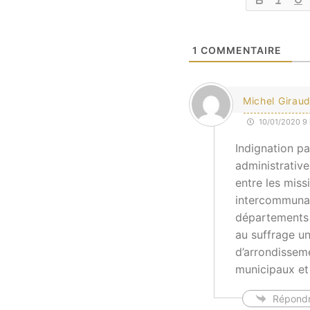
1
COMMENTAIRE
Michel Girau
10/01/2020 9 
Indignation p
administrativ
entre les miss
intercommunali
départements (
au suffrage uni
d’arrondissem
municipaux et 
Répond