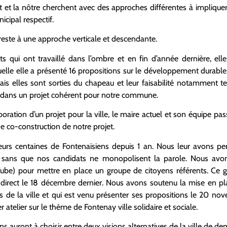
et et la nôtre cherchent avec des approches différentes à implique
icipal respectif.
 reste à une approche verticale et descendante.
ts qui ont travaillé dans l’ombre et en fin d’année dernière, el
uelle elle a présenté 16 propositions sur le développement durable
is elles sont sorties du chapeau et leur faisabilité notamment te
us dans un projet cohérent pour notre commune.
boration d’un projet pour la ville, le maire actuel et son équipe pa
 de co-construction de notre projet.
eurs centaines de Fontenaisiens depuis 1 an. Nous leur avons pe
té sans que nos candidats ne monopolisent la parole. Nous avon
ube) pour mettre en place un groupe de citoyens référents. Ce gr
 direct le 18 décembre dernier. Nous avons soutenu la mise en pl
rs de la ville et qui est venu présenter ses propositions le 20 nov
 atelier sur le thème de Fontenay ville solidaire et sociale.
s auront à choisir entre deux visions alternatives de la ville de de