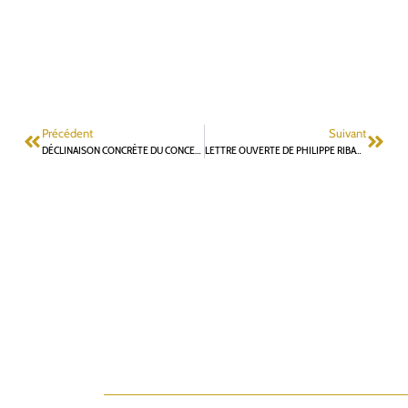
Précédent
Suivant
DÉCLINAISON CONCRÈTE DU CONCEPT DE TIERS LIEUX.
LETTRE OUVERTE DE PHILIPPE RIBATTO, MAIRE ADJOINT LR DE FONTENAY-AUX-ROSES