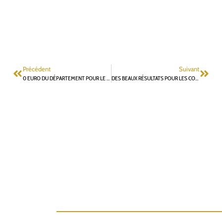
Précédent
Suivant
0 EURO DU DÉPARTEMENT POUR LE THÉÂTRE DES SOURCES
DES BEAUX RÉSULTATS POUR LES COLLÉGIENS DES ORMEAUX AUX RENCONTRES DÉPARTEMENTALES DE DANSE CHORÉGRAPHIQUE