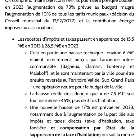
On comprend moins bien comment ils pourraient presque doubler
en 2023 (augmentation de 73% prévue au budget) malgré
l’augmentation de 10% de tous les tarifs municipaux (décision du
Conseil municipal du 12/12/2022) et la contribution énergie
imposée aux associations ;
Les recettes d’impôts et taxes passent en apparence de 15,5
M€ en 2013 à 28,5 M€ en 2022.
C’est en partie une hausse technique : environ 6 M€
étaient directement perçus par l’ancienne inter-
communalité (Bagneux, Clamart, Fontenay et
Malakoff), et le sont maintenant par la ville pour être
ensuite reversés au Territoire Vallée-Sud-Grand-Paris
– une opération neutre pour le budget de la ville ;
La hausse réelle n’est donc « que » de 7,5 M€, soit
tout de même +45%, plus de 3 fois l’inflation ;
Une nouvelle hausse de 17% est prévue en 2023,
notamment due à l’augmentation de la part liée aux
impôts et taxes directs (taxe d’habitation, taxe
foncière
et compensation par l’état de la
suppression de la taxe d’habitation
) qui suit la même