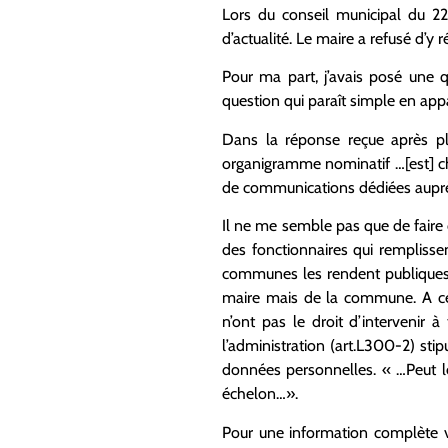
Lors du conseil municipal du 22
d’actualité. Le maire a refusé d’y 
Pour ma part, j’avais posé une q
question qui paraît simple en app
Dans la réponse reçue après pl
organigramme nominatif …[est] ch
de communications dédiées auprès
Il ne me semble pas que de faire c
des fonctionnaires qui remplissen
communes les rendent publiques su
maire mais de la commune. A cet 
n’ont pas le droit d’intervenir 
l’administration (art.L300-2) sti
données personnelles. « …Peut l
échelon…».
Pour une information complète vo