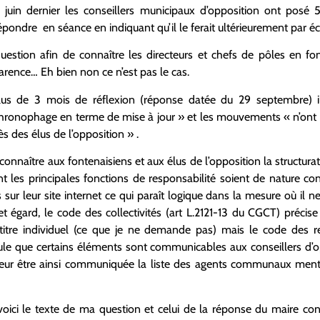
 juin dernier les conseillers municipaux d’opposition ont posé 5
répondre en séance en indiquant qu’il le ferait ultérieurement par écr
uestion afin de connaître les directeurs et chefs de pôles en fo
arence… Eh bien non ce n’est pas le cas.
us de 3 mois de réflexion (réponse datée du 29 septembre) i
ronophage en terme de mise à jour » et les mouvements « n’ont pa
 des élus de l’opposition » .
onnaître aux fontenaisiens et aux élus de l’opposition la structura
t les principales fonctions de responsabilité soient de nature con
r leur site internet ce qui paraît logique dans la mesure où il ne
égard, le code des collectivités (art L.2121-13 du CGCT) précise q
à titre individuel (ce que je ne demande pas) mais le code des re
pule que certains éléments sont communicables aux conseillers d’op
eur être ainsi communiquée la liste des agents communaux menti
ici le texte de ma question et celui de la réponse du maire con