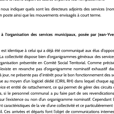
nous indiquer quels sont les directeurs adjoints des services (nom
en poste ainsi que les mouvements envisagés à court terme.
e à l’organisation des services municipaux, posée par Jean-
st identique à celui qui a déjà été communiqué aux élus d’oppos
 La collectivité dispose bien d’organigrammes généraux des service
éorganisation présentée en Comité Social Territorial. Comme préc
’existe en revanche pas d’organigramme nominatif exhaustif dan
our, ne présente pas d’intérêt pour le bon fonctionnement des serv
ue au moyen d’un logiciel dédié (CIRIL RH) dans lequel chaque age
vice et entité de rattachement, ce qui permet de gérer des circuit
urs, si le personnel communal a pu faire part de ses revendication
s sur l’existence ou non d’un organigramme nominatif. Cependant l
t caractéristiques de la vie d’une collectivité et ce particulièremen
il. Ces arrivées et départs font l’objet de communications interne