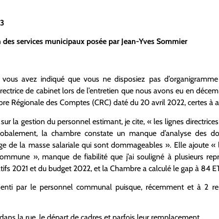
23
ion des services municipaux posée par Jean-Yves Sommier
vous avez indiqué que vous ne disposiez pas d’organigramme 
rectrice de cabinet lors de l’entretien que nous avons eu en décem
re Régionale des Comptes (CRC) daté du 20 avril 2022, certes à ac
 la gestion du personnel estimant, je cite, « les lignes directrice
Globalement, la chambre constate un manque d’analyse des do
ge de la masse salariale qui sont dommageables ». Elle ajoute « 
commune », manque de fiabilité que j’ai souligné à plusieurs repri
ifs 2021 et du budget 2022, et la Chambre a calculé le gap à 84 E
enti par le personnel communal puisque, récemment et à 2 repr
ans la rue, le départ de cadres et parfois leur remplacement.